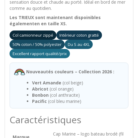
sensation douce et chaude au porté. Idéal en bord de mer
comme au quotidien.
Les TRIEUX sont maintenant dispoinibles
égalementen en taille XS.
Col camionneur zippé
Intérieur coton gratté
50% coton / 50% polyester
Du S au 4XL
Excellent rapport qualité/prix
Nouveautés couleurs – Collection 2026 :
Vert Amande
(col beige)
Abricot
(col orange)
Bonbon
(col anthracite)
Pacific
(col bleu marine)
Caractéristiques
Cap Marine – logo bateau brodé (fil
Marque