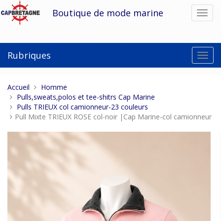
Aller
Boutique de mode marine
Bascu
au
la
contenu
navig
Rubriques
Bascu
la
navig
Vous
Accueil
Homme
êtes
Pulls,sweats,polos et tee-shitrs Cap Marine
ici :
Pulls TRIEUX col camionneur-23 couleurs
Pull Mixte TRIEUX ROSE col-noir |Cap Marine-col camionneur