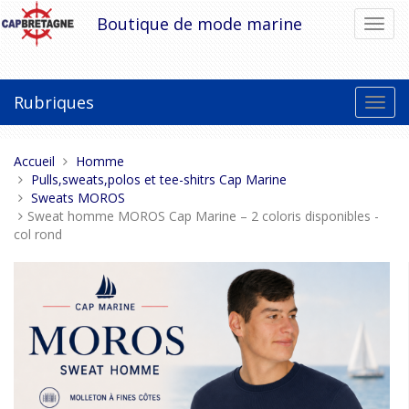
Aller
Boutique de mode marine
Bascu
au
la
contenu
navig
Rubriques
Bascu
la
navig
Vous
Accueil
Homme
êtes
Pulls,sweats,polos et tee-shitrs Cap Marine
ici :
Sweats MOROS
Sweat homme MOROS Cap Marine – 2 coloris disponibles -
col rond