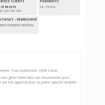
ERVICE CLIENTS
PAIEMENTS
 31 90 32 51
CB - PAYPAL
0H-12H 14H-18H
ATISFAIT - REMBOURSÉ
EMBOURSEMENT INTÉGRAL
vêtement. Tissu molletonné. 100% Coton.
isse sans gêner Bébé dans ses mouvements pour
te est très apprécié pour sa petite capuche doublée