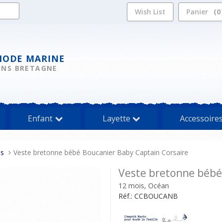
0
Wish List
Panier
MODE MARINE
INS BRETAGNE
Enfant
Layette
Accessoire
es
Veste bretonne bébé Boucanier Baby Captain Corsaire
Veste bretonne bébé
12 mois, Océan
Réf.:
CCBOUCANB