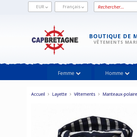
Aller
Rechercher
EUR
Français
au
un
contenu
produit
BOUTIQUE DE 
VÊTEMENTS MAR
Femme
Homme
Vous
Accueil
Layette
Vêtements
Manteaux-polair
êtes
ici :