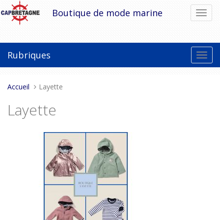
Aller
Boutique de mode marine
Bascu
au
la
contenu
navig
Rubriques
Bascu
la
navig
Vous
Accueil
Layette
êtes
Layette
ici :