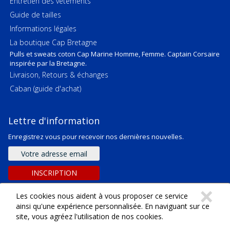
Entretien des vêtements
Guide de tailles
Informations légales
La boutique Cap Bretagne
Pulls et sweats coton Cap Marine Homme, Femme. Captain Corsaire
inspirée par la Bretagne.
Livraison, Retours & échanges
Caban (guide d'achat)
Lettre d'information
Enregistrez vous pour recevoir nos dernières nouvelles.
Adresse
e-
mail
INSCRIPTION
C
×
Les cookies nous aident à vous proposer ce service
ainsi qu'une expérience personnalisée. En naviguant sur ce
site, vous agréez l'utilisation de nos cookies.
Copyright ©
2026
SARL Emeraude