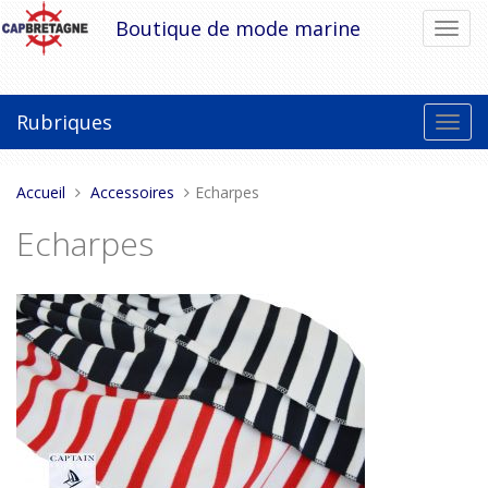
Aller
Boutique de mode marine
Bascu
au
la
contenu
navig
Rubriques
Bascu
la
navig
Vous
Accueil
Accessoires
Echarpes
êtes
Echarpes
ici :