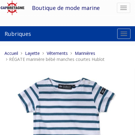
Aller
Boutique de mode marine
Bascu
au
la
contenu
navig
Rubriques
Bascu
la
navig
Vous
Accueil
Layette
Vêtements
Marinières
êtes
RÉGATE marinière bébé manches courtes Hublot
ici :