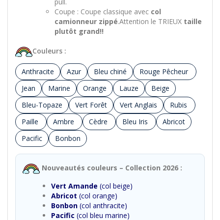
pull.
Coupe : Coupe classique avec
col
camionneur zippé
.Attention le TRIEUX
taille
plutôt grand!!
Couleurs :
Anthracite
Azur
Bleu chiné
Rouge Pêcheur
Jean
Marine
Orange
Lauze
Beige
Bleu-Topaze
Vert Forêt
Vert Anglais
Rubis
Paille
Ambre
Cèdre
Bleu Iris
Abricot
Pacific
Bonbon
Nouveautés couleurs – Collection 2026 :
Vert Amande
(col beige)
Abricot
(col orange)
Bonbon
(col anthracite)
Pacific
(col bleu marine)