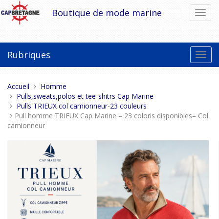
Aller
Boutique de mode marine
Bascu
au
la
contenu
navig
Rubriques
Bascu
la
navig
Vous
Accueil
Homme
êtes
Pulls,sweats,polos et tee-shitrs Cap Marine
ici :
Pulls TRIEUX col camionneur-23 couleurs
Pull homme TRIEUX Cap Marine – 23 coloris disponibles– Col
camionneur